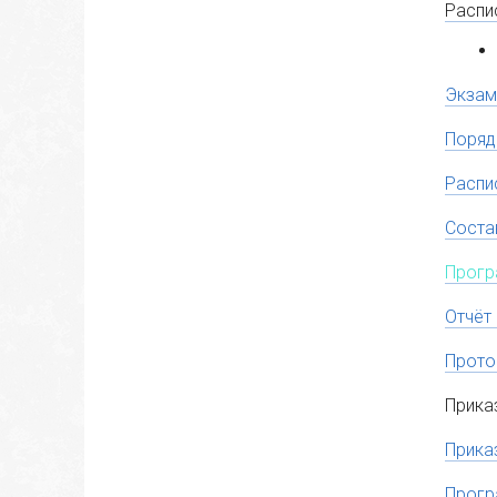
Распи
Экзам
Поряд
Распи
Соста
Прогр
Отчёт
Прото
Прика
Прика
Прогр