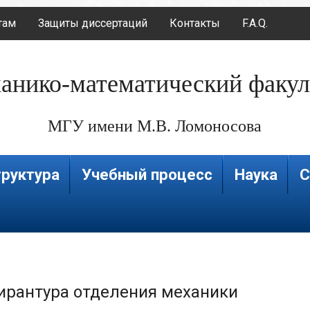
там
Защиты диссертаций
Контакты
F.A.Q.
анико-математический факул
МГУ имени М.В. Ломоносова
руктура
Учебный процесс
Наука
С
ирантура отделения механики