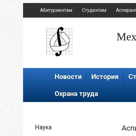
Абитуриентам
Студентам
Аспиран
Мех
Новости
История
Ст
Охрана труда
Наука
Асп