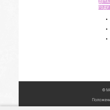
ДЕТА
ГОД
© М
Положени