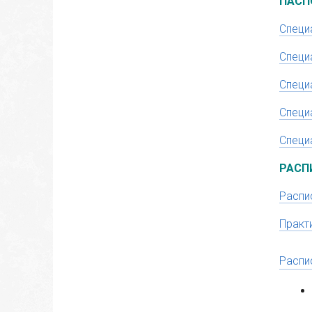
ПАСП
Специ
Специ
Специ
Специ
Специ
РАСП
Распи
Практ
Распи