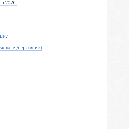
на 2026
:
зыку
смежная/пересдачи)