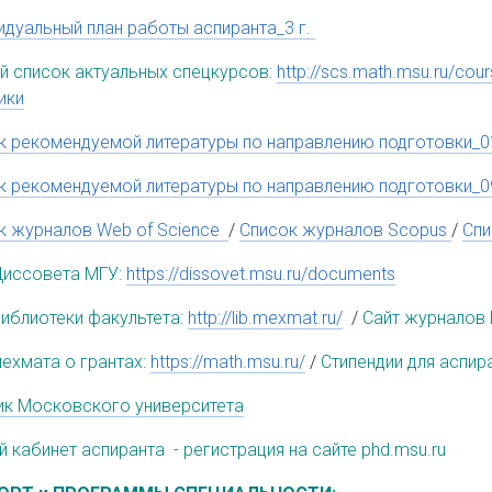
идуальный план работы аспиранта_3 г.
й список актуальных спецкурсов:
http://scs.math.msu.ru/cou
ики
к рекомендуемой литературы по направлению подготовки_0
к рекомендуемой литературы по направлению подготовки_0
к журналов Web of Science
/
Список журналов Scopus
/
Спи
Диссовета МГУ:
https://dissovet.msu.ru/documents
библиотеки факультета:
http://lib.mexmat.ru/
/
Сайт журналов 
мехмата о грантах:
https://math.msu.ru/
/
Стипендии для аспир
ик Московского университета
 кабинет аспиранта - регистрация на сайте phd.msu.ru