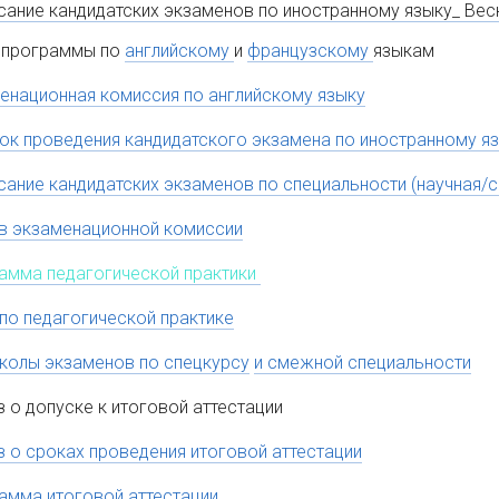
сание кандидатских экзаменов по иностранному языку_ Вес
программы по
английскому
и
французскому
языкам
енационная комиссия по английскому языку
ок проведения кандидатского экзамена по иностранному я
сание кандидатских экзаменов по специальности (научная/
в экзаменационной комиссии
амма педагогической практики
 по педагогической практике
колы экзаменов по спецкурсу
и смежной специальности
з о допуске к итоговой аттестации
з о сроках проведения итоговой аттестации
амма итоговой аттестации