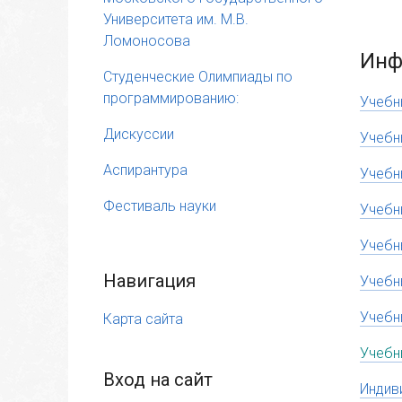
Университета им. М.В.
Ломоносова
Инф
Студенческие Олимпиады по
программированию:
Учебн
Дискуссии
Учебн
Аспирантура
Учебн
Фестиваль науки
Учебн
Учебн
Навигация
Учебн
Учебн
Карта сайта
Учебн
Вход на сайт
Индив