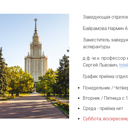
Заведующая отделом
Байрамова Нармин А
Заместитель заведу
аспирантуры
д.ф.-м.н. профессор
Сергей Львович,
tols
График приёма отдел
Понедельник / Четвер
Вторник / Пятница с 1
Среда - приёма нет
Суббота, воскресен