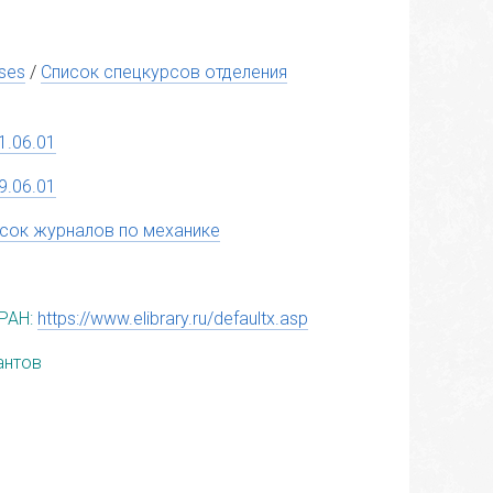
rses
/
Список спецкурсов отделения
1.06.01
9.06.01
сок журналов по механике
РАН:
https://www.elibrary.ru/defaultx.asp
антов