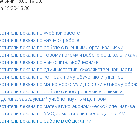
льник 18:00-19:00,
а 12:30-13:30
=================================================
ститель декана по учебной работе
еститель декана по научной работе
еститель декана по работе с внешними организациями
еститель декана по новому приему и работе со школьникам
еститель декана по вычислительной технике
еститель декана по административно-хозяйственной части
еститель декана по контрактному обучению студентов
еститель декана по магистерскому и дополнительному обр
еститель декана по работе с иностранными учащимися
. декана, заведующий учебно-научным центром
еститель декана по математико-экономической специализа
еститель декана по УМО, заместитель председателя УМС
еститель декана по работе в общежитии