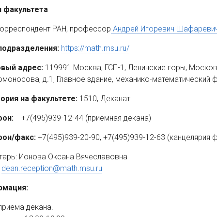
 факультета
корреспондент РАН, профессор
Андрей Игоревич Шафареви
подразделения:
https://math.msu.ru/
вый адрес:
119991 Москва, ГСП-1, Ленинские горы, Моско
омоносова, д.1, Главное здание, механико-математический 
ория на факультете:
1510, Деканат
фон:
+7(495)939-12-44 (приемная декана)
он/факс:
+7(495)939-20-90, +7(495)939-12-63 (канцелярия 
тарь: Ионова Оксана Вячеславовна
:
dean.reception@math.msu.ru
рмация:
приема декана.