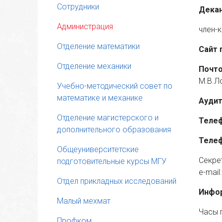
Сотрудники
Декан
Администрация
член-
Отделение математики
Сайт 
Отделение механики
Почто
М.В.Л
Учебно-методический совет по
математике и механике
Аудит
Отделение магистерского и
Теле
дополнительного образования
Телеф
Общеуниверситетские
Секре
подготовительные курсы МГУ
e-mail
Отдел прикладных исследований
Инфо
Малый мехмат
Часы 
Профком