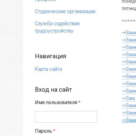
понеде
пятниц
Студенческие организации
=====
Служба содействия
трудоустройству
->
Заме
->Зам
->Зам
->Зам
Навигация
->Зам
Карта сайта
->Зам
->Зам
->Зам
Вход на сайт
->Зам
->Зам
Имя пользователя
*
->Зам
->Зам
->Зам
Пароль
*