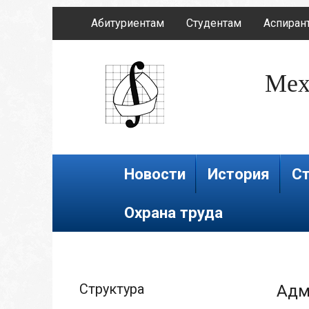
Абитуриентам
Студентам
Аспиран
Мех
Новости
История
Ст
Охрана труда
Структура
Адм