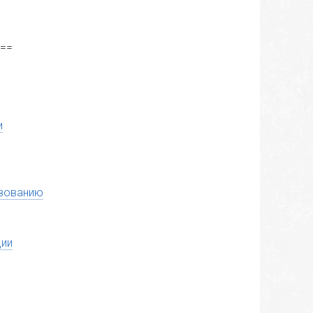
===
и
азованию
ции