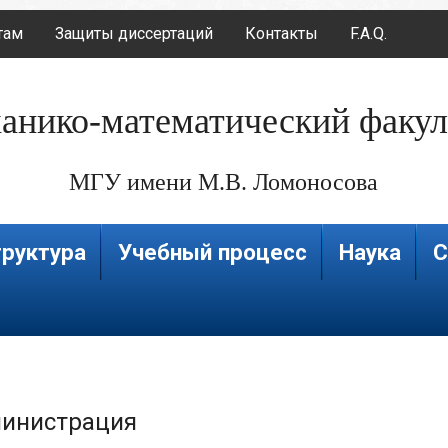
там
Защиты диссертаций
Контакты
F.A.Q.
анико-математический факул
МГУ имени М.В. Ломоносова
руктура
Учебный процесс
Наука
С
инистрация