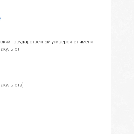
ч
вский государственный университет имени
факультет
факультета)