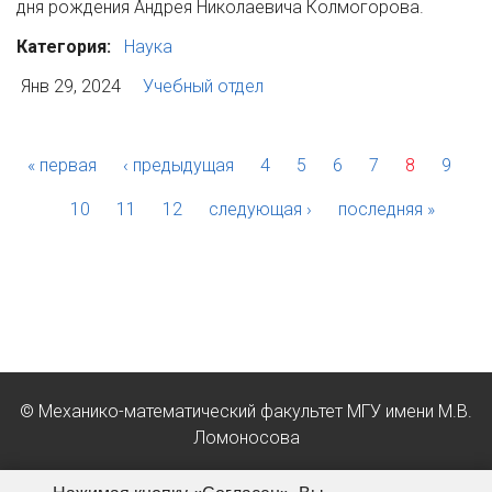
дня рождения Андрея Николаевича Колмогорова.
Категория:
Наука
Янв 29, 2024
Учебный отдел
« первая
‹ предыдущая
4
5
6
7
8
9
10
11
12
следующая ›
последняя »
© Механико-математический факультет МГУ имени М.В.
Ломоносова
Положение об обработке персональных данных в МГУ