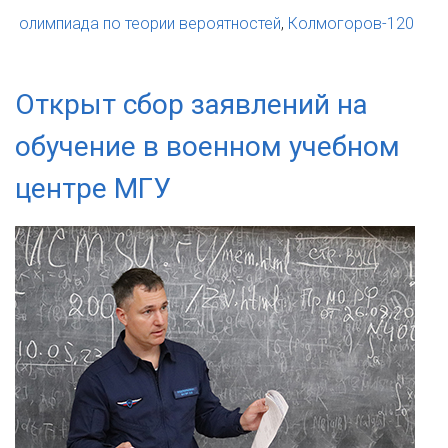
олимпиада по теории вероятностей
,
Колмогоров-120
Открыт сбор заявлений на
обучение в военном учебном
центре МГУ