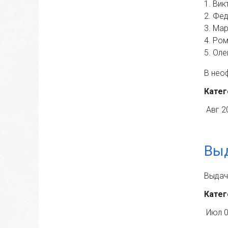
1. Ви
2. Фе
3. Ма
4. Ро
5. Оле
В нео
Катег
Авг 2
Вы
Выдач
Катег
Июл 0