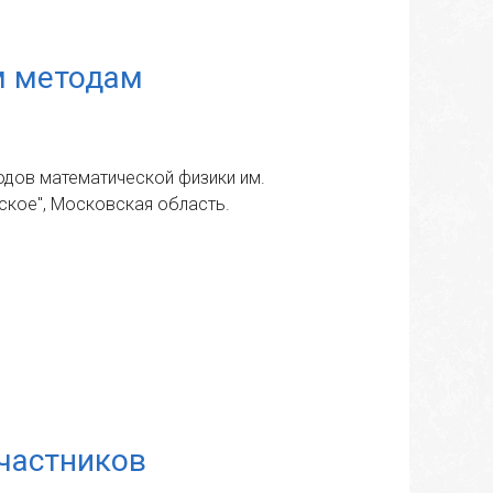
м методам
одов математической физики им.
нское", Московская область.
участников