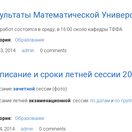
ультаты Математической Универ
 работ состоится в среду, в 16:00 около кафедры ТФФА.
ория:
Образование
3, 2014
admin
0 comments
писание и сроки летней сессии 2
сание
зачетной
сессии (фото)
сание летней
экзаменационной
сессии:
по датам
и
по груп
ория:
Образование
4, 2014
admin
0 comments