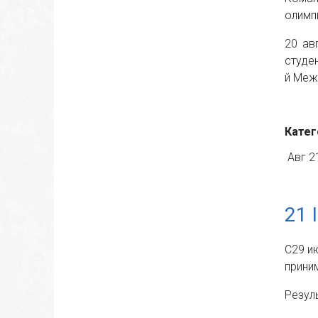
олимп
20 ав
студе
й Меж
Катег
Авг 2
21 
С29 и
прини
Резул