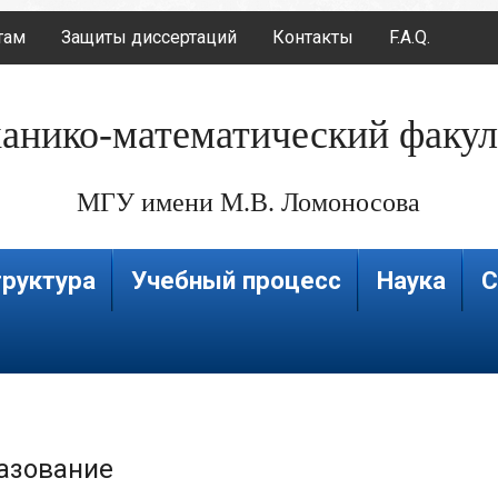
там
Защиты диссертаций
Контакты
F.A.Q.
анико-математический факул
МГУ имени М.В. Ломоносова
руктура
Учебный процесс
Наука
С
азование