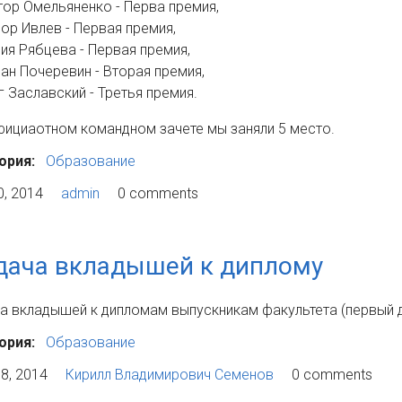
ктор Омельяненко - Перва премия,
дор Ивлев - Первая премия,
рия Рябцева - Первая премия,
ман Почеревин - Вторая премия,
г Заславский - Третья премия.
фициаотном командном зачете мы заняли 5 место.
ория:
Образование
0, 2014
admin
0 comments
дача вкладышей к диплому
а вкладышей к дипломам выпускникам факультета (первый ден
ория:
Образование
8, 2014
Кирилл Владимирович Семенов
0 comments