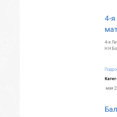
4-я
мат
4-я Л
Н.Н.Б
Подро
Катег
мая 2
Бал