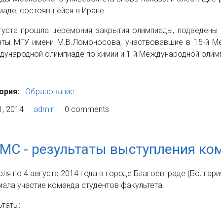
иаде, состоявшейся в Иране.
густа прошла церемония закрытия олимпиады, подведены
нты МГУ имени М.В.Ломоносова, участвовавшие в 15-й М
дународной олимпиаде по химии и 1-й Международной олимп
ория:
Образование
1, 2014
admin
0 comments
IMC - результаты выступления к
юля по 4 августа 2014 года в городе Благоевграде (Болгари
мала участие команда студентов факультета.
ьтаты: