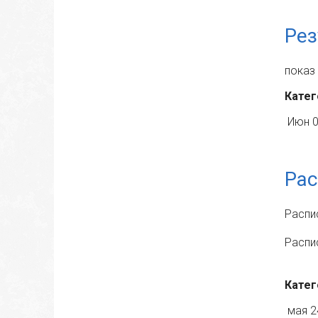
Рез
показ
Катег
Июн 0
Рас
Распи
Распи
Катег
мая 2