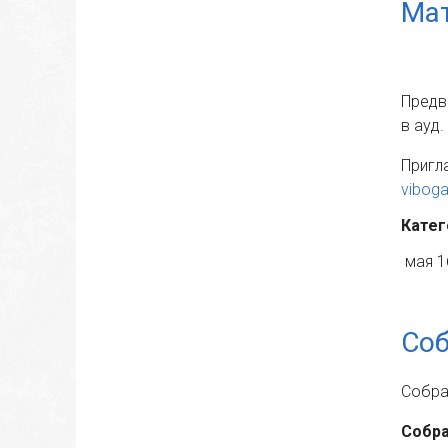
Ма
Предв
в ауд.
Пригл
vibog
Катег
мая 1
Соб
Собра
Собра