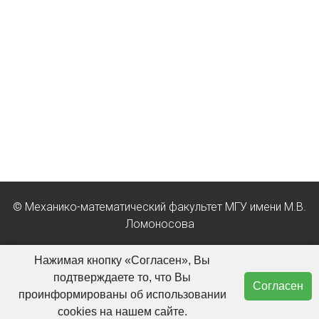
© Механико-математический факультет МГУ имени М.В.
Ломоносова
Положение об обработке персональных данных в МГУ
Нажимая кнопку «Согласен», Вы
имени М.В. Ломоносова
подтверждаете то, что Вы
Согласен
проинформированы об использовании
О сайте
cookies на нашем сайте.