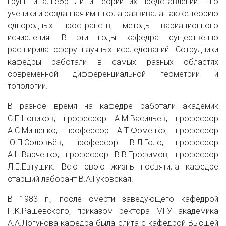
групп и алгебр Ли и теории их представлений. Его
ученики и созданная им школа развивала также теорию
однородных пространств, методы вариационного
исчисления. В эти годы кафедра существенно
расширила сферу научных исследований. Сотрудники
кафедры работали в самых разных областях
современной дифференциальной геометрии и
топологии.
В разное время на кафедре работали академик
С.П.Новиков, профессор А.М.Васильев, профессор
А.С.Мищенко, профессор А.Т.Фоменко, профессор
Ю.П.Соловьёв, профессор В.Л.Голо, профессор
А.Н.Варченко, профессор В.В.Трофимов, профессор
Л.Е.Евтушик. Всю свою жизнь посвятила кафедре
старший лаборант В.А.Гуковская.
В 1983 г., после смерти заведующего кафедрой
П.К.Рашевского, приказом ректора МГУ академика
А.А.Логунова кафедра была слита с кафедрой Высшей