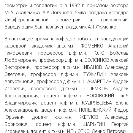
геометрии и топологии, а в 1992 г. приказом ректора
МГУ академика А.А.Логунова была создана кафедра
Дифференциальной геометрии и приложений.
Заведующим был назначен академик А.Т.Фоменко.
В настоящее время на кафедре работают: заведующий
кафедрой академик д.ф.-м.н. ФОМЕНКО Анатолий
Тимофеевич, профессор д.ф.-м.н. ГОЛО Войслав
Любомирович, профессор д.ф.-м.н. БОЛСИНОВ Алексей
Викторович, профессор д.ф.-м.н. ИВАНОВ Александр
Олегович, профессор д.ф.-м.н. ТУЖИЛИН Алексей
Августинович, профессор д.ф.-м.н. ШАФАРЕВИЧ Андрей
Игоревич, профессор д.ф.-м.н. ОШЕМКОВ Андрей
Александрович, доцент к.ф.-м.н. НОСОВСКИЙ Глеб
Владимирович, доцент к.ф.-м.н. КУДРЯВЦЕВА Елена
Александровна, доцент к.ф.-м.н. ПОПЕЛЕНСКИЙ Фёдор
Юрьевич, доцент к.ф.-м.н. ЖЕГЛОВ Александр
Борисович, доцент к.ф.-м.н. ШАРЫГИН Георгий
Игорьевич, доцент к.ф.-м.н. ИЛЬЮТКО Денис Петрович,