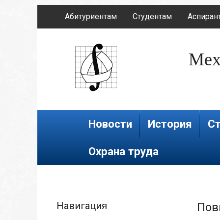
Абитуриентам
Студентам
Аспиран
Мех
Новости
История
Ст
Охрана труда
Навигация
Пов