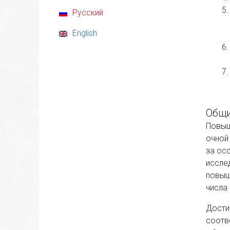
Русский
English
Общи
Повыш
очной
за ос
иссле
повыш
числа
Дости
соотв