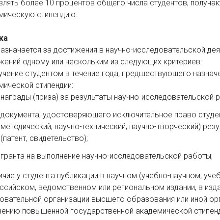
влять более 10 процентов общего числа студентов, полу
мическую стипендию.
ука
назначается за достижения в научно-исследовательской дея
жений одному или нескольким из следующих критериев:
учение студентом в течение года, предшествующего назна
мической стипендии:
награды (приза) за результаты научно-исследовательской 
документа, удостоверяющего исключительное право студент
методический, научно-технический, научно-творческий) рез
(патент, свидетельство);
гранта на выполнение научно-исследовательской работы;
ичие у студента публикации в научном (учебно-научном, у
ссийском, ведомственном или региональном издании, в из
овательной организации высшего образования или иной ор
чению повышенной государственной академической стипенд