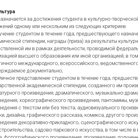
льтура
назначается за достижения студента в культурно-творческой
жений одному или нескольким из следующих критериев:
учение студентом в течение года, предшествующего назна
мической стипендии, награды (приза) за результаты культур
ствленной им в рамках деятельности, проводимой федерал
изацией высшего образования или иной организацией, в том
гичного международного, всероссийского, ведомственного
ерждаемое документально;
личное представление студентом в течение года, предшес
арственной академической стипендии, созданного им произ
ратурного произведения, драматического, музыкально-драм
ведения, хореографического произведения, пантомимы, му
ведения с текстом или без текста, аудиовизуального произв
ки, дизайна, графического рассказа, комикса, другого прои
ведения декоративно-прикладного, сценографического иску
строительства, садово-паркового искусства, в том числе в 
а, фотографического произведения, произведения, получен