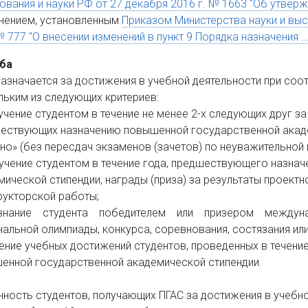
ования и науки РФ от 27 декабря 2016 г. № 1663 "Об утверж
нением, установленным
Приказом Министерства науки и вы
 777 "О внесении изменений в пункт 9 Порядка назначения ... 
еба
назначается за достижения в учебной деятельности при соо
льким из следующих критериев:
учение студентом в течение не менее 2-х следующих друг з
ествующих назначению повышенной государственной акаде
чно» (без пересдач экзаменов (зачетов) по неуважительной 
учение студентом в течение года, предшествующего назна
ической стипендии, награды (приза) за результаты проектно
рукторской работы;
знание студента победителем или призером междунаро
нальной олимпиады, конкурса, соревнования, состязания ил
ение учебных достижений студентов, проведенных в течени
енной государственной академической стипендии.
нность студентов, получающих ПГАС за достижения в учебно