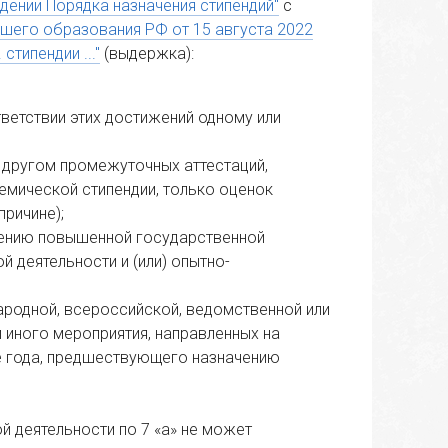
дении Порядка назначения стипендий"
с
сшего образования РФ от 15 августа 2022
стипендии ..."
(выдержка):
тветствии этих достижений одному или
а другом промежуточных аттестаций,
мической стипендии, только оценок
причине);
чению повышенной государственной
й деятельности и (или) опытно-
дной, всероссийской, ведомственной или
и иного мероприятия, направленных на
е года, предшествующего назначению
й деятельности по 7 «а» не может