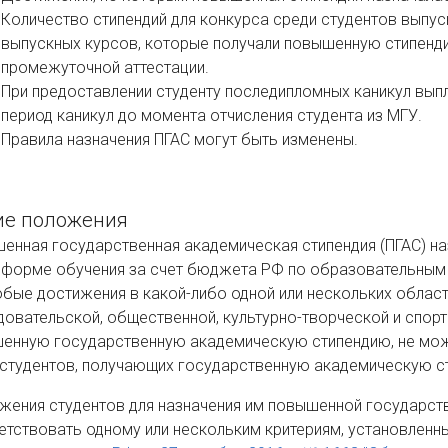
Количество стипендий для конкурса среди студентов выпус
выпускных курсов, которые получали повышенную стипенд
промежуточной аттестации.
При предоставлении студенту последипломных каникул вып
период каникул до момента отчисления студента из МГУ.
Правила назначения ПГАС могут быть изменены.
е положения
енная государственная академическая стипендия (ПГАС) н
 форме обучения за счет бюджета РФ по образовательным
обые достижения в какой-либо одной или нескольких областя
довательской, общественной, культурно-творческой и спорт
енную государственную академическую стипендию, не мож
 студентов, получающих государственную академическую с
жения студентов для назначения им повышенной государст
етствовать одному или нескольким критериям, установленн