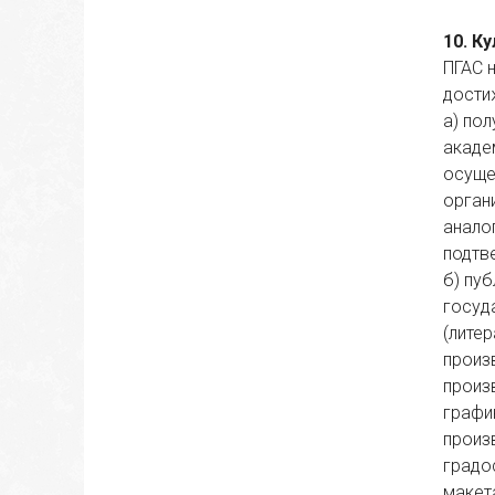
10.
 Ку
ПГАС 
дости
а)
пол
акаде
осуще
орган
анало
подтв
б)
пуб
госуд
(лите
произ
произ
графи
произ
градо
макет