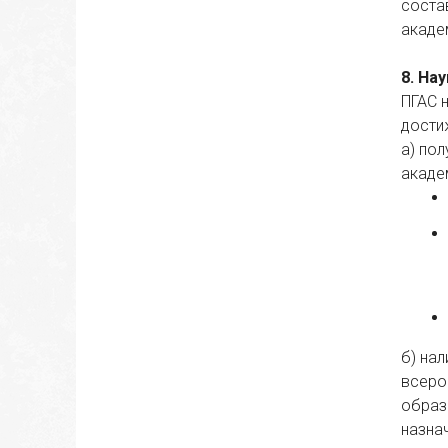
соста
акаде
8. На
ПГАС 
дости
а)
пол
акаде
б)
нал
всеро
образ
назна