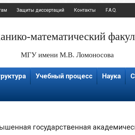
там
Защиты диссертаций
Контакты
F.A.Q.
анико-математический факул
МГУ имени М.В. Ломоносова
руктура
Учебный процесс
Наука
С
ышенная государственная академичес