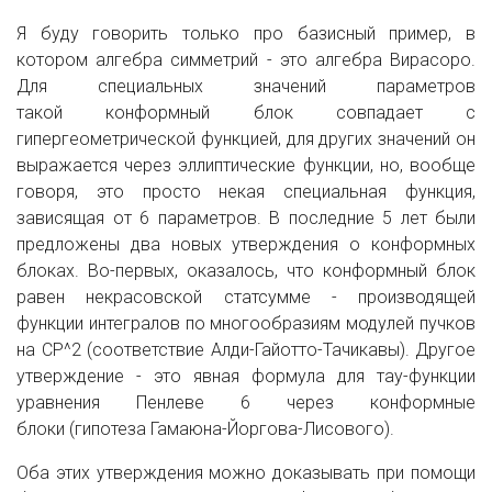
Я буду говорить только про базисный пример, в
котором алгебра симметрий - это алгебра Вирасоро.
Для специальных значений параметров
такой конформный блок совпадает с
гипергеометрической функцией, для других значений он
выражается через эллиптические функции, но, вообще
говоря, это просто некая специальная функция,
зависящая от 6 параметров. В последние 5 лет были
предложены два новых утверждения о конформных
блоках. Во-первых, оказалось, что конформный блок
равен некрасовской статсумме - производящей
функции интегралов по многообразиям модулей пучков
на CP^2 (соответствие Алди-Гайотто-Тачикавы). Другое
утверждение - это явная формула для тау-функции
уравнения Пенлеве 6 через конформные
блоки (гипотеза Гамаюна-Йоргова-Лисового).
Оба этих утверждения можно доказывать при помощи