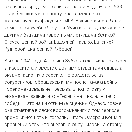
окончания средней школы с золотой медалью в 1938
году без экзаменов поступила на механико-
математический факультет МГУ. В университете была
комсоргом учебной группы. Училась на одном курсе с
другими будущими известными лётчицами Великой
Отечественной войны: Евдокией Пасько, Евгенией
Рудневой, Екатериной Рябовой.
В июне 1941 года Антонина Зубкова окончила три курса
университета и вместе с другими студентами сдавала
экзаменационную сессию. По свидетельству
сокурсников, обращаясь к ним после начала войны,
порекомендовала не прерывать подготовку к
экзаменам, заявив, что: «Первый наш вклад в дело
победы — это наши отличные оценки». Однако, позже
она отметила в своих воспоминаниях о том периоде
времени: «Решать интегралы, читать Эйлера и Коши в
сравнении с тем, что внезапно обрушилось на страну,
казалось каким-то ненужным и бессмысленным».