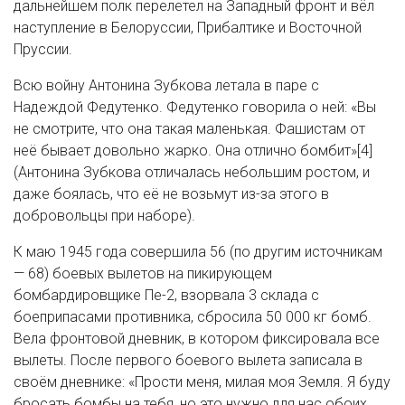
дальнейшем полк перелетел на Западный фронт и вёл
наступление в Белоруссии, Прибалтике и Восточной
Пруссии.
Всю войну Антонина Зубкова летала в паре с
Надеждой Федутенко. Федутенко говорила о ней: «Вы
не смотрите, что она такая маленькая. Фашистам от
неё бывает довольно жарко. Она отлично бомбит»[4]
(Антонина Зубкова отличалась небольшим ростом, и
даже боялась, что её не возьмут из-за этого в
добровольцы при наборе).
К маю 1945 года совершила 56 (по другим источникам
— 68) боевых вылетов на пикирующем
бомбардировщике Пе-2, взорвала 3 склада с
боеприпасами противника, сбросила 50 000 кг бомб.
Вела фронтовой дневник, в котором фиксировала все
вылеты. После первого боевого вылета записала в
своём дневнике: «Прости меня, милая моя Земля. Я буду
бросать бомбы на тебя, но это нужно для нас обоих…