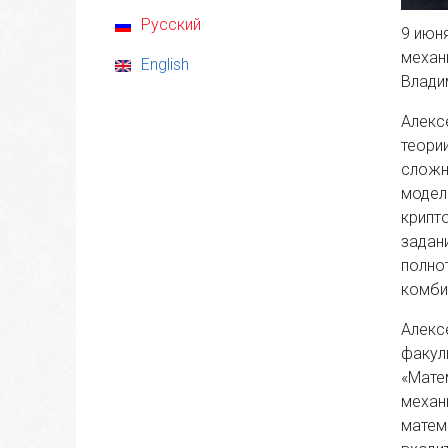
Русский
9 июн
механ
English
Влади
Алекс
теори
сложн
модел
крипт
задан
полно
комби
Алекс
факул
«Мате
механ
матем