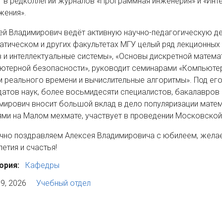
т в редколлегии журналов «Программная инженерия» и «Инте
жения».
ей Владимирович ведёт активную научно-педагогическую дея
атическом и других факультетах МГУ целый ряд лекционных 
з и интеллектуальные системы», «Основы дискретной матема
ютерной безопасности», руководит семинарами «Компьюте
м реального времени и вычислительные алгоритмы». Под ег
датов наук, более восьмидесяти специалистов, бакалавров 
мирович вносит большой вклад в дело популяризации матем
ями на Малом мехмате, участвует в проведении Московско
чно поздравляем Алексея Владимировича с юбилеем, желае
етия и счастья!
ория:
Кафедры
9, 2026
Учебный отдел