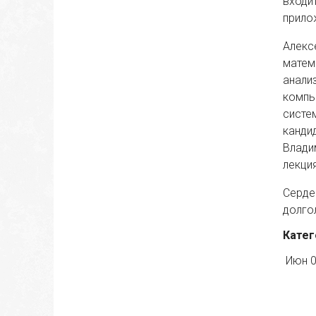
входи
прило
Алекс
матем
анали
компь
систе
канди
Влади
лекци
Серде
долгол
Катег
Июн 0