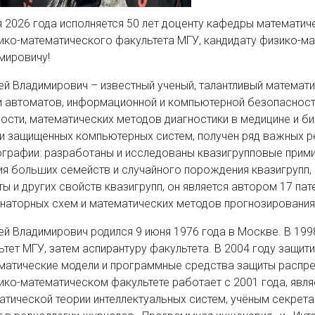
я 2026 года исполняется 50 лет доценту кафедры математич
ико-математического факультета МГУ, кандидату физико-ма
мировичу!
ей Владимирович – известный ученый, талантливый математи
и автоматов, информационной и компьютерной безопасности
ости, математических методов диагностики в медицине и 
и защищенных компьютерных систем, получен ряд важных р
ографии: разработаны и исследованы квазигрупповые прими
ия больших семейств и случайного порождения квазигрупп,
ты и других свойств квазигрупп, он является автором 17 па
наторных схем и математических методов прогнозирования
ей Владимирович родился 9 июня 1976 года в Москве. В 199
ьтет МГУ, затем аспирантуру факультета. В 2004 году защи
матические модели и программные средства защиты распре
ико-математическом факультете работает с 2001 года, яв
атической теории интеллектуальных систем, учёным секрет