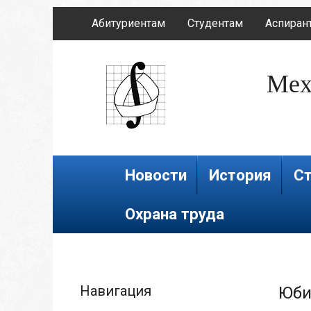
Абитуриентам
Студентам
Аспиран
Мех
Новости
История
Ст
Охрана труда
Навигация
Юби