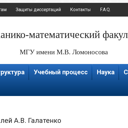
там
Защиты диссертаций
Контакты
F.A.Q.
анико-математический факул
МГУ имени М.В. Ломоносова
руктура
Учебный процесс
Наука
С
лей А.В. Галатенко