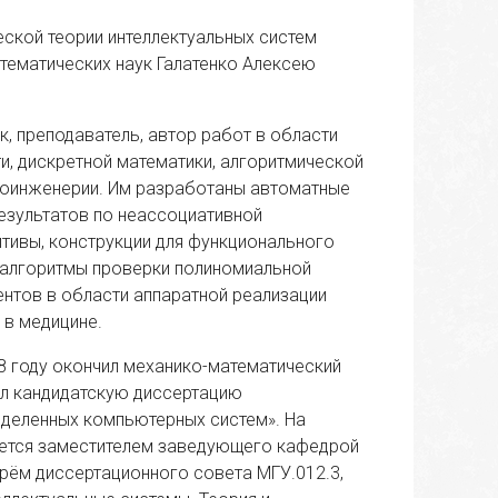
еской теории интеллектуальных систем
тематических наук Галатенко Алексею
к, преподаватель, автор работ в области
, дискретной математики, алгоритмической
биоинженерии. Им разработаны автоматные
езультатов по неассоциативной
тивы, конструкции для функционального
 алгоритмы проверки полиномиальной
тентов в области аппаратной реализации
 в медицине.
8 году окончил механико-математический
тил кандидатскую диссертацию
деленных компьютерных систем». На
ляется заместителем заведующего кафедрой
арём диссертационного совета МГУ.012.3,