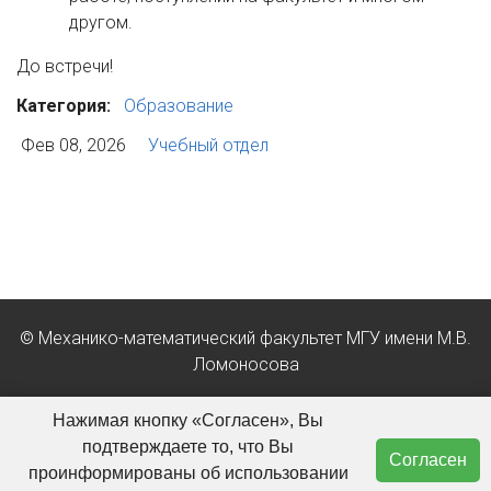
другом.
До встречи!
Категория:
Образование
Фев 08, 2026
Учебный отдел
© Механико-математический факультет МГУ имени М.В.
Ломоносова
Положение об обработке персональных данных в МГУ
Нажимая кнопку «Согласен», Вы
имени М.В. Ломоносова
подтверждаете то, что Вы
Согласен
проинформированы об использовании
О сайте