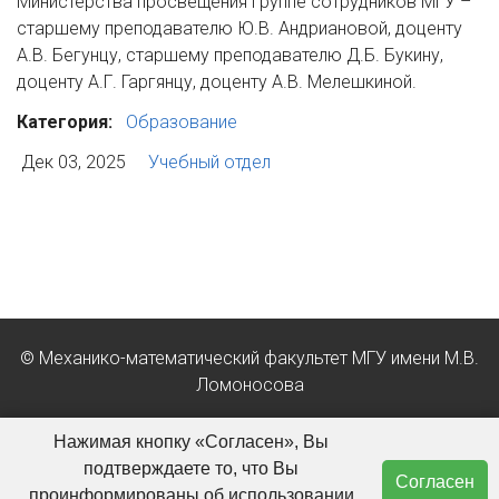
Министерства просвещения группе сотрудников МГУ –
старшему преподавателю Ю.В. Андриановой, доценту
А.В. Бегунцу, старшему преподавателю Д.Б. Букину,
доценту А.Г. Гаргянцу, доценту А.В. Мелешкиной.
Категория:
Образование
Дек 03, 2025
Учебный отдел
© Механико-математический факультет МГУ имени М.В.
Ломоносова
Положение об обработке персональных данных в МГУ
Нажимая кнопку «Согласен», Вы
имени М.В. Ломоносова
подтверждаете то, что Вы
Согласен
проинформированы об использовании