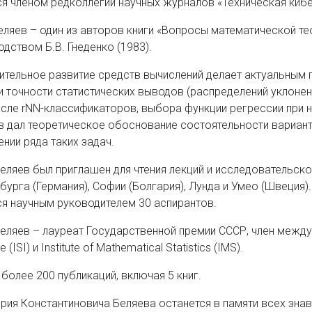
я членом редколлегий научных журналов «Техническая киберн
еляев – один из авторов книги «Вопросы математической те
дством Б.В. Гнеденко (1983).
ительное развитие средств вычислений делает актуальным 
и точности статистических выводов (распределений уклонен
исле rNN-классификаторов, выбора функции регрессии при 
в дал теоретическое обоснование состоятельности вариан
нии ряда таких задач.
Беляев был приглашен для чтения лекций и исследовательско
бурга (Германия), Софии (Болгария), Лунда и Умео (Швеция)
ся научным руководителем 30 аспирантов.
еляев – лауреат Государственной премии СССР, член междунар
te (ISI) и Institute of Mathematical Statistics (IMS).
более 200 публикаций, включая 5 книг.
рия Константиновича Беляева останется в памяти всех знав