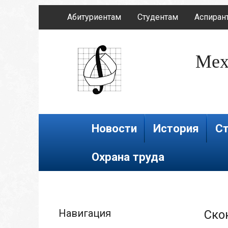
Абитуриентам
Студентам
Аспиран
Мех
Новости
История
Ст
Охрана труда
Навигация
Ско