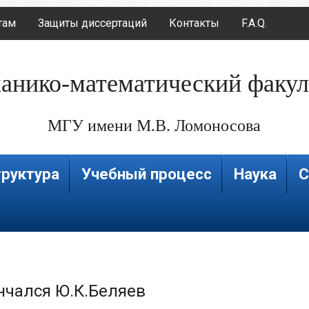
там
Защиты диссертаций
Контакты
F.A.Q.
анико-математический факул
МГУ имени М.В. Ломоносова
руктура
Учебный процесс
Наука
С
нчался Ю.К.Беляев