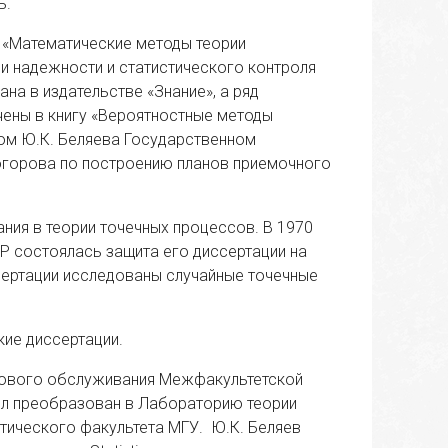
ь.
й «Математические методы теории
и надежности и статистического контроля
на в издательстве «Знание», а ряд
чены в книгу «Вероятностные методы
вом Ю.К. Беляева Государственном
могорова по построению планов приемочного
ния в теории точечных процессов. В 1970
СР состоялась защита его диссертации на
ссертации исследованы случайные точечные
кие диссертации.
сового обслуживания Межфакультетской
был преобразован в Лабораторию теории
тического факультета МГУ. Ю.К. Беляев