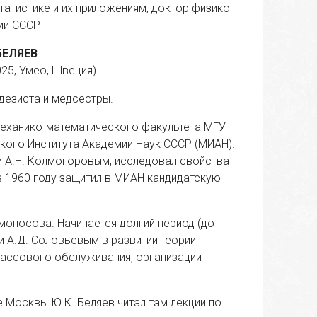
татистике и их приложениям, доктор физико-
ии СССР
БЕЛЯЕВ
025, Умео, Швеция).
одезиста и медсестры.
 механико-математического факультета МГУ
ского Института Академии Наук СССР (МИАН).
м А.Н. Колмогоровым, исследовал свойства
в 1960 году защитил в МИАН кандидатскую
моносова. Начинается долгий период (до
 и А.Д. Соловьевым в развитии теории
 массового обслуживания, организации
 Москвы Ю.К. Беляев читал там лекции по