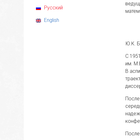
ведущ
Русский
матем
English
Ю.К. 
С 195
им. М
В асп
траек
диссе
После
серед
надеж
конфе
После