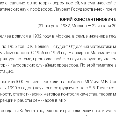
их специалистов по теории вероятностей, математической с
атических наук, профессор, Лауреат Государственной прем
ЮРИЙ КОНСТАНТИНОВИЧ 
(31 августа 1932, Москва — 22 января 2
Беляев родился в 1932 году в Москве, в семье инженера-ге
1 по 1956 год Ю.К. Беляев – студент Отделения математики
.В. Ломоносова. С 1956 по 1959 год – аспирант Математиче
ирантуре по теме, предложенной его научным руководителе
торий гауссовских случайных процессов. По этой тематике 
ртацию.
 защиты Ю.К. Беляев переходит на работу в МГУ им. М.В. Ло
ины 1990-х годов) научного сотрудничества с Б.В. Гнеденко
ности, статистических методов контроля качества, теории
ренций и работы семинаров в МГУ.
 создания Кабинета надежности при Политехническом музее