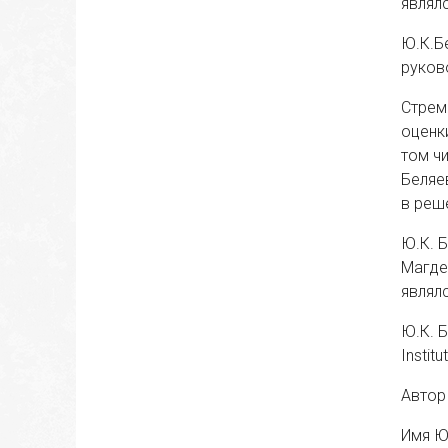
являлс
Ю.К.Б
руково
Стрем
оценк
том ч
Беляе
в реше
Ю.К. 
Магде
являл
Ю.К. Б
Institu
Автор 
Имя Ю