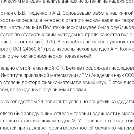
стическим методам анализа данных испытаний на надежност
стная с Б.В. Гнеденко и А.Д. Соловьевым работа над книго
ности» определила интерес к статистическим задачам теори
тва. Часть лекций в Политехническом музее была опубликова
ьтатов по статистическим методам контроля качества вклю
очного контроля» (1975). В разработанном под руководст
арте (ГОСТ 24660-81) реализованы исходные идеи А.Н. Кол
оля с учетом экономических показателей.
лельно с этой тематикой Ю.К. Беляев продолжает исследова
в Институте прикладной математики (ИПМ) Академии наук СС
ю степень доктора физико-математических наук. В этой ди
ссы, порожденные случайными полями.
го руководством 24 аспиранта успешно защитили кандидатс
Беляев был заведующим отделом теории надежности и мас
атории статистических методов МГУ. Позднее этот отдел 
тностей при кафедре теории вероятностей механико-матема