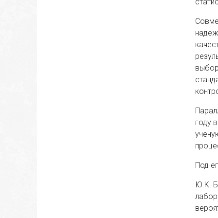
стати
Совме
надеж
качес
резул
выбор
станд
контр
Парал
году 
учену
проце
Под е
Ю.К. 
лабор
вероя