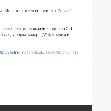
ик Московского университета. Серия 1.
вленных по материалам докладов на XIII
 В следующем номере (№ 3, май-июнь)
ttp://vestnik.math.msu.su/issues/2024/2.html