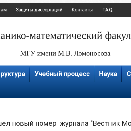
там
Защиты диссертаций
Контакты
F.A.Q.
анико-математический факул
МГУ имени М.В. Ломоносова
руктура
Учебный процесс
Наука
С
ел новый номер журнала "Вестник Мос