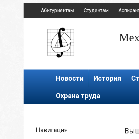
Абитуриентам
Студентам
Аспиран
Мех
Новости
История
Ст
Охрана труда
Навигация
Выш