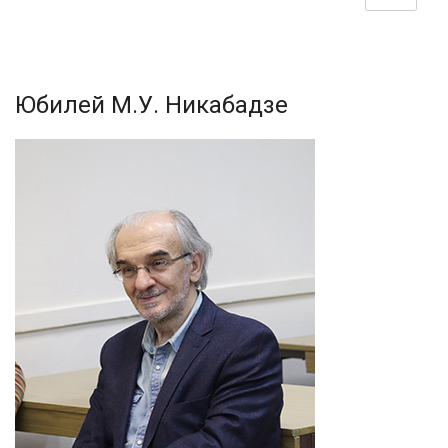
Юбилей М.У. Никабадзе