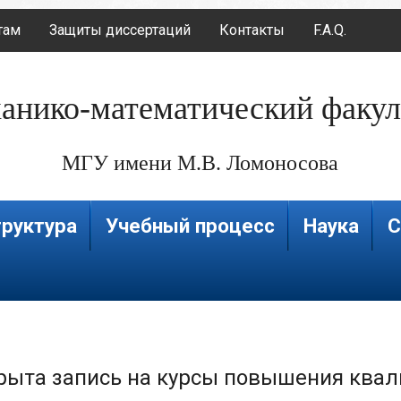
там
Защиты диссертаций
Контакты
F.A.Q.
анико-математический факул
МГУ имени М.В. Ломоносова
руктура
Учебный процесс
Наука
С
рыта запись на курсы повышения квал