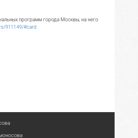
нальных программ города Москвы, на него
urs/911149/#card
сова
омоносова