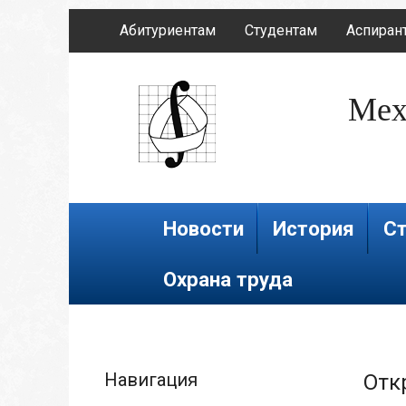
Абитуриентам
Студентам
Аспиран
Мех
Новости
История
Ст
Охрана труда
Навигация
Отк