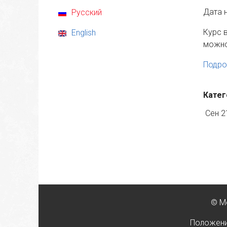
Дата 
Русский
Курс 
English
можно
Подро
Катег
Сен 2
© М
Положени