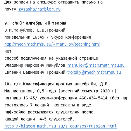
Для записи на спецкурс отправить письмо на

почту 
zvsasha@rambler.ru
9. 
В.М.Мануйлов, Е.В.Троицкий

нет

способ подключения на указанной странице

Владимир Маркович Мануйлов 
Евгений Вадимович Троицкий 
troitsky@mech.math.msu.su
10. с/к Классификация простых алгебр Ли
, Д.В.

Миллионщиков, 0,5 года (весенний семестр 2020 г)

пятница 16:45/ zoom-конференция 460-434-5414 (без парол
состоялось 7 лекций, конспекты в виде

пдф-файла рассылаются слушателям после

http://higeom.math.msu.su/s_courses/russian.html