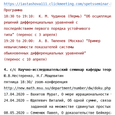
https://iastashova111.clickmeeting.com/spetsseminar-ka
18:30 to 19:10:  К. М. Чудинов (Пермь) “Об осцилляции

решений дифференциальных уравнений с

последействием первого порядка устойчивого

19:20 to 20:00:  А. В. Тюленев (Москва) “Пример

невычислимости показателей системы

обыкновенных дифференциальных уравнений”

(перенос с 10 апреля)
4. с/с Научно-исследовательский семинар кафедры теории
Ю.В.Нестеренко, Н.Г.Мощевитин

http://new.math.msu.su/department/number/dw/doku.php?i
17.04.2020 – Вахитов Мурат, О мере иррациональности чи
24.04.2020 – Юделевич Виталий, Об одной сумме, связанн
             заданной на множестве сдвинутых простых чи
08.05.2020 – Семенюк Павел, О доказательстве Бейкерса 