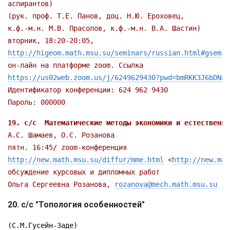
(рук. проф. Т.Е. Панов, доц. Н.Ю. Ероховец,

http://higeom.math.msu.su/seminars/russian.html#gsemin
https://us02web.zoom.us/j/6249629430?pwd=bmRKK3J6bDNne
Пароль: 000000
http://new.math.msu.su/diffur/mme.html
 <
http://new.mat
Ольга Сергеевна Розанова, 
rozanova@mech.math.msu.su
20. с/с "Топология особенностей
"
(С.М.Гусейн-Заде)
