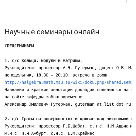
Научные семинары онлайн
СПЕЦСЕМИНАРЫ
1. c/c Кольца, модули и матрицы,  
Руководители: профессор А.Э. Гутерман, доцент О.В. Марк
http://halgebra.math.msu.su/wiki/doku.php/shared:semin
Названия и краткие аннотации докладов появляются на ст
на сайте кафедры заблаговременно. 

Александр Эмилевич Гутерман, guterman at list dot ru

2. c/c Графы на поверхностях и кривые над числовыми по
Руководители: профессор Г.Б.Шабат, с.н.с. Н.М.Адрианов,
м.н.с. Н.Я.Амбург, с.н.с. Е.М.Крейнес
