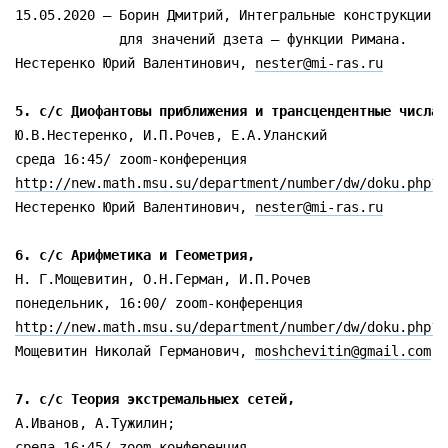
15.05.2020 – Борин Дмитрий, Интегральные конструкции д
             для значений дзета – функции Римана. 

Нестеренко Юрий Валентинович, 
nester@mi-ras.ru
5. с/с Диофантовы приближения и трансцендентные числа,
Ю.В.Нестеренко, И.П.Рочев, Е.А.Уланский

http://new.math.msu.su/department/number/dw/doku.php?i
Нестеренко Юрий Валентинович, 
nester@mi-ras.ru
6. с/с Арифметика и Геометрия, 
Н. Г.Мощевитин, О.Н.Герман, И.П.Рочев

http://new.math.msu.su/department/number/dw/doku.php?i
Мощевитин Николай Германович, 
moshchevitin@gmail.com
7. с/с Теория экстремальныех сетей, 
А.Иванов, А.Тужилин; 
