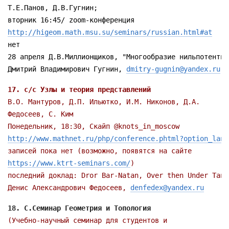
Т.Е.Панов, Д.В.Гугнин;

http://higeom.math.msu.su/seminars/russian.html#at
нет

28 апреля Д.В.Миллионщиков, "Многообразие нильпотентны
Дмитрий Владимирович Гугнин, 
dmitry-gugnin@yandex.ru
В.О. Мантуров, Д.П. Ильютко, И.М. Никонов, Д.А.

http://www.mathnet.ru/php/conference.phtml?option_lang
https://www.ktrt-seminars.com/
Денис Александрович Федосеев, 
denfedex@yandex.ru
(Учебно-научный семинар для студентов и
