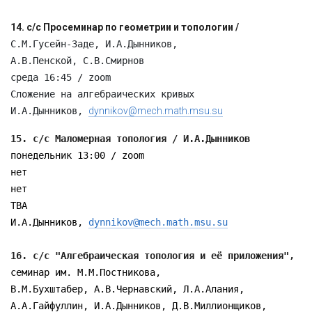
С.М.Гусейн-Заде, И.А.Дынников,

А.В.Пенской, С.В.Смирнов

среда 16:45 / zoom

Сложение на алгебраических кривых

И.А.Дынников, 
dynnikov@mech.math.msu.su
15. с/с Маломерная топология / И.А.Дынников
понедельник 13:00 / zoom

нет

нет

TBA

И.А.Дынников, 
dynnikov@mech.math.msu.su
16. с/с "Алгебраическая топология и её приложения", 
семинар им. М.М.Постникова,

В.М.Бухштабер, А.В.Чернавский, Л.А.Алания, 

А.А.Гайфуллин, И.А.Дынников, Д.В.Миллионщиков,
