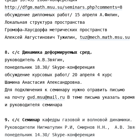
http://dfgm.math.msu.su/seminars.php?comments=8
обсуждение дипломных работ/ 15 апреля А.Филин,

Локальная структура пространства

Громофа—Хаусдорфа метрических пространств

Алексей Августинович Тужилин, 
tuz@mech.math.msu.su
руководитель А.В.Звягин,

понедельник 18.30/ Skype-конференция

обсуждение курсовых работ/ 20 апреля 4 курс 

Шамина Анастасия Александровна. 

Для подключения к семинару нужно отравить письмо

на почту 
gvd.msu@mail.ru
 В теме письма указать время

и руководителя семинара

9. с/с Семинар 
кафедры газовой и волновой динамики. 

Руководители Нигматулин Р.И, Смирнов Н.Н.,  А.В. Звягин
понедельник 14.30/ Skype-конференция
