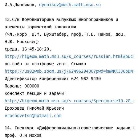
И.А.Дынников, 
dynnikov@mech.math.msu.su
13.С/к Комбинаторика выпуклых многогранников и

элементы торической топологии
(чл.-корр. В.М. Бухштабер, проф. Т.Е. Панов, доц.

Н.Ю. Ероховец)

http://higeom.math.msu.su/s_courses/russian.html#buch
https://us02web.zoom.us/j/6249629430?pwd=bmRKK3J6bDNne
Идентификатор конференции: 624 962 9430

Пароль: 000000

http://higeom.math.msu.su/s_courses/Speccourse19-20.pd
erochovetsn@hotmail.com
проф. О.И.Мохов
