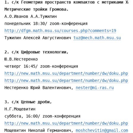
1. с/к Геометрия пространств компактов с метриками Хау
Метрические тройки Громова. 
А.О.Иванов А.А.Тужилин

http://dfgm.math.msu.su/courses.php?comments=19
Тужилин Алексей Августинович 
tuz@mech.math.msu.su
2. с/к Цифровые технологии, 
Ю.В.Нестеренко

http://new.math.msu.su/department/number/dw/doku.php?i
http://new.math.msu.su/department/number/dw/doku.php?i
Нестеренко Юрий Валентинович, 
nester@mi-ras.ru
3. с/к Цепные дроби, 
Н.Г.Мощевитин

http://new.math.msu.su/department/number/dw/doku.php?i
Мощевитин Николай Германович, 
moshchevitin@gmail.com