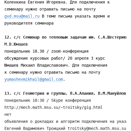
Коленкина Евгения Игоревна. Для подключения к

gvd.msu@mail.ru
 В теме письма указать время и

руководителя семинара

12. с/с Семинар по тепловым задачам им. С.А.Шестериков
М.В.Юмашев

понедельник 18.30 / zoom-конференция

обсуждение курсовых работ/ 20 апреля 3 курс 

Юмашев Михаил Владиславович. Для подключения

yumashevmikhail@gmail.com
.

13. с/с Геометрия и группы, Л.А.Алания, В.М.Мануйлов, 
понедельник 18:30 / Skype конференция

http://mech.math.msu.su/~troitsky/gig.html

нет

объявления о докладах и алгоритм подключения на указан
Евгений Вадимович Троицкий troitsky@mech.math.msu.su
