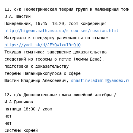
11. с/к Геометрическая теория групп и маломерная топол
В.А. Шастин

http://higeom.math.msu.su/s_courses/russian.html
https://yadi.sk/d/JEYQW1xuI9rQjQ
Текущая тематика: завершение доказательства

следствий из теоремы о петле (леммы Дена),

подготовка к доказательству

теоремы Папакирькопулоса о сфере

Шастин Владимир Алексеевич, 
shastinvladimir@yandex.ru
12. с/к Дополнительные главы линейной алгебры /
И.А.Дынников

пятница 18:30 / zoom

нет

нет

Системы корней
