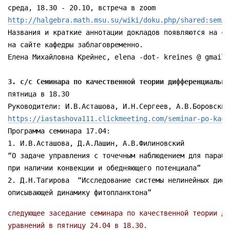
http://halgebra.math.msu.su/wiki/doku.php/shared:semin
Названия и краткие аннотации докладов появляются на ст
на сайте кафедры заблаговременно. 

Елена Михайловна Крейнес, elena -dot- kreines @ gmail 
3. c/c Семинара по качественной теории дифференциальны
пятница в 18.30

https://iastashova111.clickmeeting.com/seminar-po-kach
Программа семинара 17.04:  

1. И.В.Асташова, Д.А.Лашин, А.В.Филиновский 

“О задаче управления с точечным наблюдением для парабо
при наличии конвекции и обедняющего потенциала” 

2. Д.Н.Тагирова  “Исследование системы нелинейных дифф
следующее заседание семинара по качественной теории ди